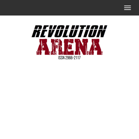
Skip
T
to
o
the
g
content
g
l
e
n
Revolution
a
Arena [简
v
体中文]
i
g
a
t
i
o