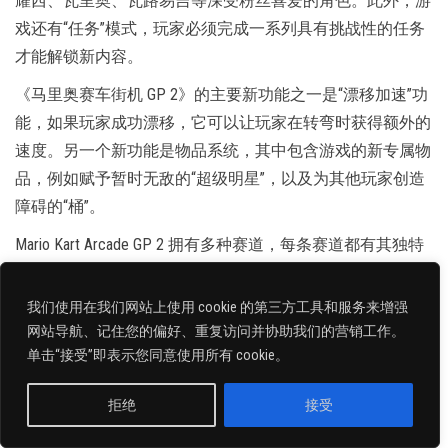
耀西、瓦里奥、瓦路易吉等深受粉丝喜爱的角色。此外，游
戏还有“任务”模式，玩家必须完成一系列具有挑战性的任务
才能解锁新内容。
《马里奥赛车街机 GP 2》的主要新功能之一是“漂移加速”功
能，如果玩家成功漂移，它可以让玩家在转弯时获得额外的
速度。另一个新功能是物品系统，其中包含游戏的新专属物
品，例如赋予暂时无敌的“超级明星”，以及为其他玩家创造
障碍的“桶”。
Mario Kart Arcade GP 2 拥有多种赛道，每条赛道都有其独特
的障碍物和捷径。赛道包括经典的“马里奥赛道”和令人兴奋
的“彩虹路”，这些赛道已成为马里奥赛车系列的主要内容。
我们使用在我们网站上使用 cookie 的第三方工具和服务来增强
网站导航、记住您的偏好、重复访问并协助我们的营销工作。
该游戏的图形对于街机来说令人印象深刻，具有清晰的纹理
单击“接受”即表示您同意使用所有 cookie。
和充满活力的调色板。角色细节丰富、动画丰富，轨道具有
大量细节，例如交互式对象和令人印象深刻的灯光效果。
拒绝
接受
简体中文
游戏的配乐由活泼欢快的歌曲组成，与游戏玩法完美契合。