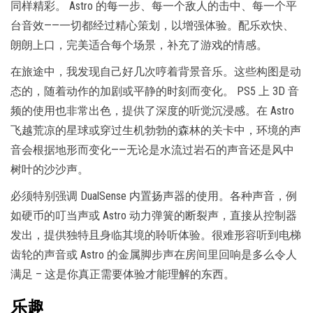
同样精彩。 Astro 的每一步、每一个敌人的击中、每一个平
台音效——一切都经过精心策划，以增强体验。配乐欢快、
朗朗上口，完美适合每个场景，补充了游戏的情感。
在旅途中，我发现自己好几次哼着背景音乐。这些构图是动
态的，随着动作的加剧或平静的时刻而变化。 PS5 上 3D 音
频的使用也非常出色，提供了深度的听觉沉浸感。在 Astro
飞越荒凉的星球或穿过生机勃勃的森林的关卡中，环境的声
音会根据地形而变化——无论是水流过岩石的声音还是风中
树叶的沙沙声。
必须特别强调 DualSense 内置扬声器的使用。各种声音，例
如硬币的叮当声或 Astro 动力弹簧的断裂声，直接从控制器
发出，提供独特且身临其境的聆听体验。很难形容听到电梯
齿轮的声音或 Astro 的金属脚步声在房间里回响是多么令人
满足 – 这是你真正需要体验才能理解的东西。
乐趣