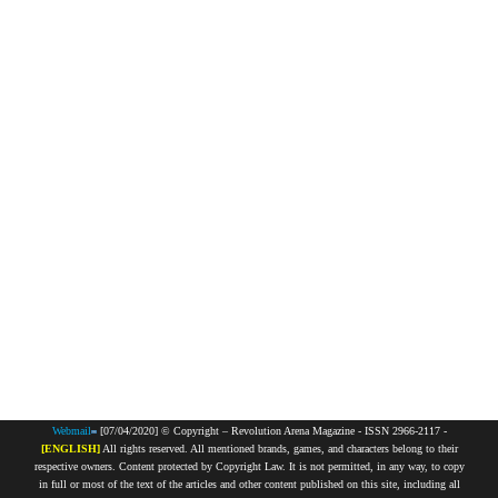
Webmail
[07/04/2020] © Copyright – Revolution Arena Magazine - ISSN 2966-2117 -
[ENGLISH]
All rights reserved. All mentioned brands, games, and characters belong to their
respective owners. Content protected by Copyright Law. It is not permitted, in any way, to copy
in full or most of the text of the articles and other content published on this site, including all