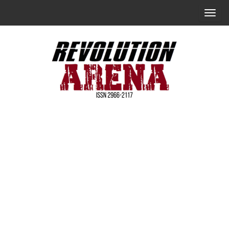
Skip
T
to
o
the
g
content
g
l
e
n
Revolution
a
Arena [简
v
体中文]
i
g
a
t
i
o