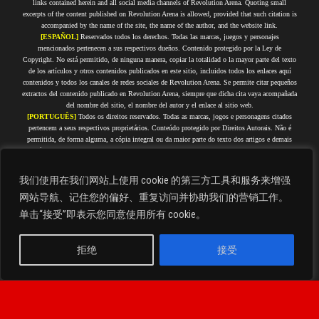
links contained herein and all social media channels of Revolution Arena. Quoting small
excerpts of the content published on Revolution Arena is allowed, provided that such citation is
accompanied by the name of the site, the name of the author, and the website link.
[ESPAÑOL]
Reservados todos los derechos. Todas las marcas, juegos y personajes
mencionados pertenecen a sus respectivos dueños. Contenido protegido por la Ley de
Copyright. No está permitido, de ninguna manera, copiar la totalidad o la mayor parte del texto
de los artículos y otros contenidos publicados en este sitio, incluidos todos los enlaces aquí
contenidos y todos los canales de redes sociales de Revolution Arena. Se permite citar pequeños
extractos del contenido publicado en Revolution Arena, siempre que dicha cita vaya acompañada
del nombre del sitio, el nombre del autor y el enlace al sitio web.
[PORTUGUÊS]
Todos os direitos reservados. Todas as marcas, jogos e personagens citados
pertencem a seus respectivos proprietários. Conteúdo protegido por Direitos Autorais. Não é
permitida, de forma alguma, a cópia integral ou da maior parte do texto dos artigos e demais
conteúdos que estejam publicados nesse site, incluindo todos os links aqui contidos e todos os
canais de redes sociais do Revolution Arena. É permitido citar pequenos trechos do conteúdo
publicado no Revolution Arena, desde que tal citação seja acompanhada do nome do site, nome
我们使用在我们网站上使用 cookie 的第三方工具和服务来增强
do autor e link do site.
网站导航、记住您的偏好、重复访问并协助我们的营销工作。
[FRANÇAIS]
Tous droits réservés. Toutes les marques, jeux et personnages cités appartiennent
à leurs propriétaires respectifs. Contenu protégé par droits d'auteur. Il est strictement interdit de
单击“接受”即表示您同意使用所有 cookie。
copier en tout ou en grande partie le texte des articles et autres contenus publiés sur ce site, y
compris tous les liens qu'il contient et tous les canaux de réseaux sociaux de Revolution Arena.
Il est permis de citer de courts extraits du contenu publié sur Revolution Arena, à condition que
拒绝
接受
cette citation soit accompagnée du nom du site, du nom de l'auteur et du lien du site.
Check out our Privacy Policy. | Consulta nuestra Política de Privacidad. | Confira a nossa
简体中文
Política de Privacidade. | Consultez notre politique de confidentialité.