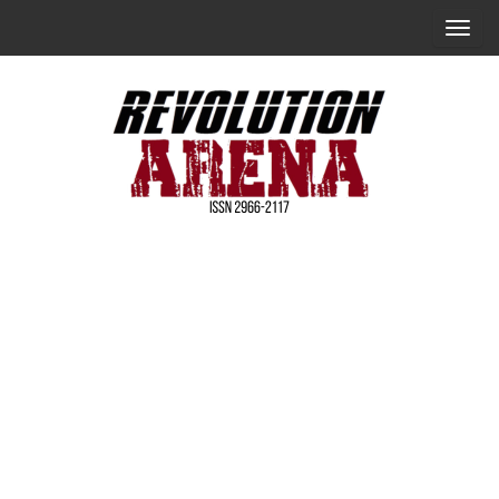
Skip
T
to
o
the
g
content
g
l
e
n
Revolution
a
Arena [简
v
体中文]
i
g
a
t
i
o