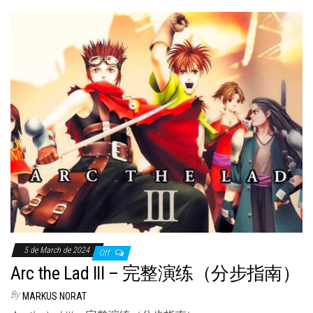
5 de March de 2024
Off
Arc the Lad III – 完整演练（分步指南）
By
MARKUS NORAT