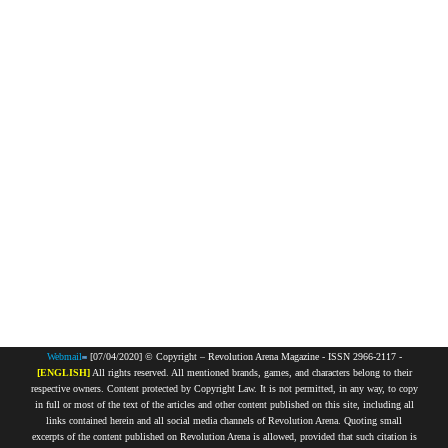
Webmail
[07/04/2020] © Copyright – Revolution Arena Magazine - ISSN 2966-2117 -
[ENGLISH]
All rights reserved. All mentioned brands, games, and characters belong to their
respective owners. Content protected by Copyright Law. It is not permitted, in any way, to copy
in full or most of the text of the articles and other content published on this site, including all
links contained herein and all social media channels of Revolution Arena. Quoting small
excerpts of the content published on Revolution Arena is allowed, provided that such citation is