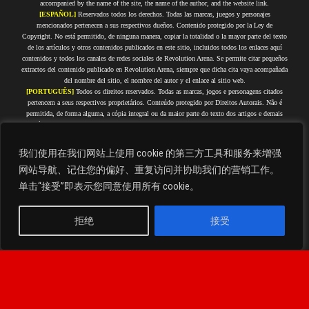
accompanied by the name of the site, the name of the author, and the website link.
[ESPAÑOL]
Reservados todos los derechos. Todas las marcas, juegos y personajes
mencionados pertenecen a sus respectivos dueños. Contenido protegido por la Ley de
Copyright. No está permitido, de ninguna manera, copiar la totalidad o la mayor parte del texto
de los artículos y otros contenidos publicados en este sitio, incluidos todos los enlaces aquí
contenidos y todos los canales de redes sociales de Revolution Arena. Se permite citar pequeños
extractos del contenido publicado en Revolution Arena, siempre que dicha cita vaya acompañada
del nombre del sitio, el nombre del autor y el enlace al sitio web.
[PORTUGUÊS]
Todos os direitos reservados. Todas as marcas, jogos e personagens citados
pertencem a seus respectivos proprietários. Conteúdo protegido por Direitos Autorais. Não é
permitida, de forma alguma, a cópia integral ou da maior parte do texto dos artigos e demais
conteúdos que estejam publicados nesse site, incluindo todos os links aqui contidos e todos os
canais de redes sociais do Revolution Arena. É permitido citar pequenos trechos do conteúdo
publicado no Revolution Arena, desde que tal citação seja acompanhada do nome do site, nome
我们使用在我们网站上使用 cookie 的第三方工具和服务来增强
do autor e link do site.
网站导航、记住您的偏好、重复访问并协助我们的营销工作。
[FRANÇAIS]
Tous droits réservés. Toutes les marques, jeux et personnages cités appartiennent
à leurs propriétaires respectifs. Contenu protégé par droits d'auteur. Il est strictement interdit de
单击“接受”即表示您同意使用所有 cookie。
copier en tout ou en grande partie le texte des articles et autres contenus publiés sur ce site, y
compris tous les liens qu'il contient et tous les canaux de réseaux sociaux de Revolution Arena.
Il est permis de citer de courts extraits du contenu publié sur Revolution Arena, à condition que
拒绝
接受
cette citation soit accompagnée du nom du site, du nom de l'auteur et du lien du site.
Check out our Privacy Policy. | Consulta nuestra Política de Privacidad. | Confira a nossa
简体中文
Política de Privacidade. | Consultez notre politique de confidentialité.