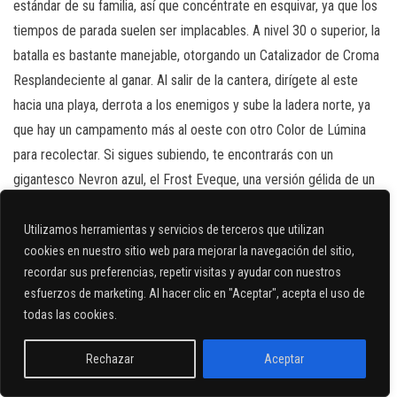
estándar de su familia, así que concéntrate en esquivar, ya que los
tiempos de parada suelen ser implacables. A nivel 30 o superior, la
batalla es bastante manejable, otorgando un Catalizador de Croma
Resplandeciente al ganar. Al salir de la cantera, dirígete al este
hacia una playa, derrota a los enemigos y sube la ladera norte, ya
que hay un campamento más al oeste con otro Color de Lúmina
para recolectar. Si sigues subiendo, te encontrarás con un
gigantesco Nevron azul, el Frost Eveque, una versión gélida de un
gran jefe del principio del juego. Aquí, el juego te pone a prueba
con un personaje opcional superior a la media, así que trátalo
Utilizamos herramientas y servicios de terceros que utilizan
cookies en nuestro sitio web para mejorar la navegación del sitio,
como objetivo para más adelante si no te sientes realmente
recordar sus preferencias, repetir visitas y ayudar con nuestros
seguro, ya que el combate se convierte en una maratón de
esfuerzos de marketing.
Al hacer clic en "Aceptar", acepta el uso de
esquivas y paradas con muy poco daño si tienes un nivel bajo. Si
todas las cookies.
aun así quieres intentarlo, lo lógico es atacar con electricidad, ya
que resiste al fuego, la luz y la tierra, absorbe el hielo y es débil al
Rechazar
Aceptar
rayo. El mejor jugador para manejar esto suele ser Verso con un
Español