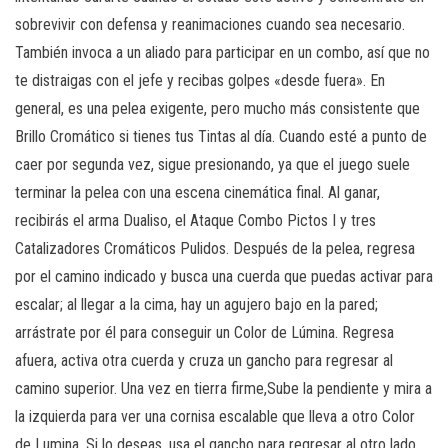
sobrevivir con defensa y reanimaciones cuando sea necesario.
También invoca a un aliado para participar en un combo, así que no
te distraigas con el jefe y recibas golpes «desde fuera». En
general, es una pelea exigente, pero mucho más consistente que
Brillo Cromático si tienes tus Tintas al día. Cuando esté a punto de
caer por segunda vez, sigue presionando, ya que el juego suele
terminar la pelea con una escena cinemática final. Al ganar,
recibirás el arma Dualiso, el Ataque Combo Pictos I y tres
Catalizadores Cromáticos Pulidos. Después de la pelea, regresa
por el camino indicado y busca una cuerda que puedas activar para
escalar; al llegar a la cima, hay un agujero bajo en la pared;
arrástrate por él para conseguir un Color de Lúmina. Regresa
afuera, activa otra cuerda y cruza un gancho para regresar al
camino superior. Una vez en tierra firme,Sube la pendiente y mira a
la izquierda para ver una cornisa escalable que lleva a otro Color
de Lumina. Si lo deseas, usa el gancho para regresar al otro lado