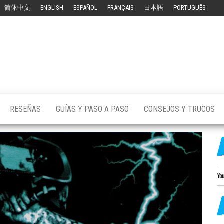
简体中文
ENGLISH
ESPAÑOL
FRANÇAIS
日本語
PORTUGUÊS
ution
 [en
ol]
RESEÑAS
GUÍAS Y PASO A PASO
CONSEJOS Y TRUCOS