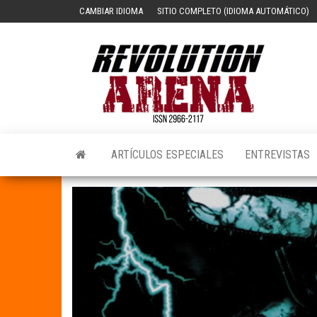
Saltar
CAMBIAR IDIOMA
SITIO COMPLETO (IDIOMA AUTOMÁTICO)
al
contenido
Revol
Arena
Españ
ARTÍCULOS ESPECIALES
ENTREVISTAS