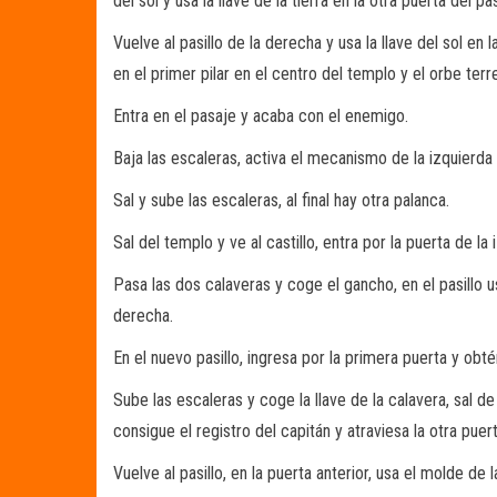
del sol y usa la llave de la tierra en la otra puerta del pas
Vuelve al pasillo de la derecha y usa la llave del sol en 
en el primer pilar en el centro del templo y el orbe terr
Entra en el pasaje y acaba con el enemigo.
Baja las escaleras, activa el mecanismo de la izquierda y 
Sal y sube las escaleras, al final hay otra palanca.
Sal del templo y ve al castillo, entra por la puerta de la 
Pasa las dos calaveras y coge el gancho, en el pasillo u
derecha.
En el nuevo pasillo, ingresa por la primera puerta y ob
Sube las escaleras y coge la llave de la calavera, sal de la
consigue el registro del capitán y atraviesa la otra puer
Vuelve al pasillo, en la puerta anterior, usa el molde de 