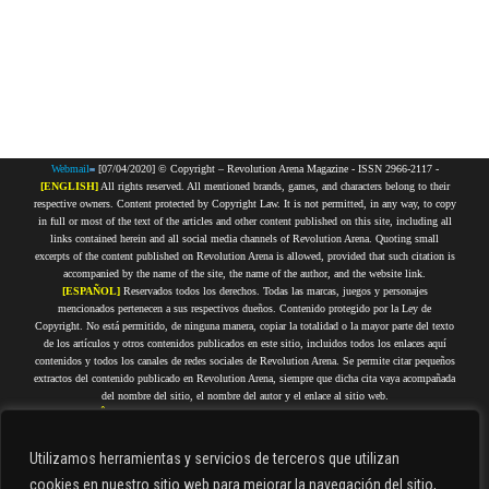
Webmail
[07/04/2020] © Copyright – Revolution Arena Magazine - ISSN 2966-2117 -
[ENGLISH]
All rights reserved. All mentioned brands, games, and characters belong to their
respective owners. Content protected by Copyright Law. It is not permitted, in any way, to copy
in full or most of the text of the articles and other content published on this site, including all
links contained herein and all social media channels of Revolution Arena. Quoting small
excerpts of the content published on Revolution Arena is allowed, provided that such citation is
accompanied by the name of the site, the name of the author, and the website link.
[ESPAÑOL]
Reservados todos los derechos. Todas las marcas, juegos y personajes
mencionados pertenecen a sus respectivos dueños. Contenido protegido por la Ley de
Copyright. No está permitido, de ninguna manera, copiar la totalidad o la mayor parte del texto
de los artículos y otros contenidos publicados en este sitio, incluidos todos los enlaces aquí
contenidos y todos los canales de redes sociales de Revolution Arena. Se permite citar pequeños
extractos del contenido publicado en Revolution Arena, siempre que dicha cita vaya acompañada
del nombre del sitio, el nombre del autor y el enlace al sitio web.
[PORTUGUÊS]
Todos os direitos reservados. Todas as marcas, jogos e personagens citados
pertencem a seus respectivos proprietários. Conteúdo protegido por Direitos Autorais. Não é
permitida, de forma alguma, a cópia integral ou da maior parte do texto dos artigos e demais
Utilizamos herramientas y servicios de terceros que utilizan
conteúdos que estejam publicados nesse site, incluindo todos os links aqui contidos e todos os
cookies en nuestro sitio web para mejorar la navegación del sitio,
canais de redes sociais do Revolution Arena. É permitido citar pequenos trechos do conteúdo