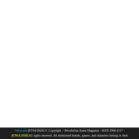
Webmail
[07/04/2020] © Copyright – Revolution Arena Magazine - ISSN 2966-2117 -
[ENGLISH]
All rights reserved. All mentioned brands, games, and characters belong to their