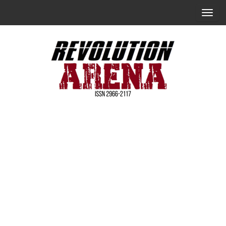
Skip
T
to
o
the
g
content
g
l
e
n
Revolution
a
Arena [日
v
本語で]
i
g
a
t
i
o