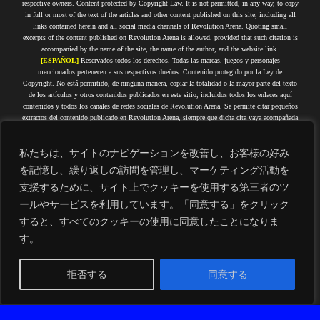
respective owners. Content protected by Copyright Law. It is not permitted, in any way, to copy
in full or most of the text of the articles and other content published on this site, including all
links contained herein and all social media channels of Revolution Arena. Quoting small
excerpts of the content published on Revolution Arena is allowed, provided that such citation is
accompanied by the name of the site, the name of the author, and the website link.
[ESPAÑOL]
Reservados todos los derechos. Todas las marcas, juegos y personajes
mencionados pertenecen a sus respectivos dueños. Contenido protegido por la Ley de
Copyright. No está permitido, de ninguna manera, copiar la totalidad o la mayor parte del texto
de los artículos y otros contenidos publicados en este sitio, incluidos todos los enlaces aquí
contenidos y todos los canales de redes sociales de Revolution Arena. Se permite citar pequeños
extractos del contenido publicado en Revolution Arena, siempre que dicha cita vaya acompañada
del nombre del sitio, el nombre del autor y el enlace al sitio web.
[PORTUGUÊS]
Todos os direitos reservados. Todas as marcas, jogos e personagens citados
私たちは、サイトのナビゲーションを改善し、お客様の好み
pertencem a seus respectivos proprietários. Conteúdo protegido por Direitos Autorais. Não é
permitida, de forma alguma, a cópia integral ou da maior parte do texto dos artigos e demais
を記憶し、繰り返しの訪問を管理し、マーケティング活動を
conteúdos que estejam publicados nesse site, incluindo todos os links aqui contidos e todos os
支援するために、サイト上でクッキーを使用する第三者のツ
canais de redes sociais do Revolution Arena. É permitido citar pequenos trechos do conteúdo
publicado no Revolution Arena, desde que tal citação seja acompanhada do nome do site, nome
ールやサービスを利用しています。「同意する」をクリック
do autor e link do site.
すると、すべてのクッキーの使用に同意したことになりま
[FRANÇAIS]
Tous droits réservés. Toutes les marques, jeux et personnages cités appartiennent
à leurs propriétaires respectifs. Contenu protégé par droits d'auteur. Il est strictement interdit de
す。
copier en tout ou en grande partie le texte des articles et autres contenus publiés sur ce site, y
compris tous les liens qu'il contient et tous les canaux de réseaux sociaux de Revolution Arena.
Il est permis de citer de courts extraits du contenu publié sur Revolution Arena, à condition que
拒否する
同意する
cette citation soit accompagnée du nom du site, du nom de l'auteur et du lien du site.
Check out our Privacy Policy. | Consulta nuestra Política de Privacidad. | Confira a nossa
日本語
Política de Privacidade. | Consultez notre politique de confidentialité.