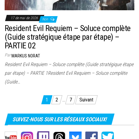
17 de mai de 2026
Non
Resident Evil Requiem – Soluce complète
(Guide stratégique étape par étape) –
PARTIE 02
Par
MARKUS NORAT
Resident Evil Requiem – Soluce complète (Guide stratégique étape
par étape) – PARTIE 1Resident Evil Requiem – Soluce complète
(Guide…
Pagination
1
2
…
7
Suivant
des
publications
SUIVEZ-NOUS SUR LES RÉSEAUX SOCIAUX!