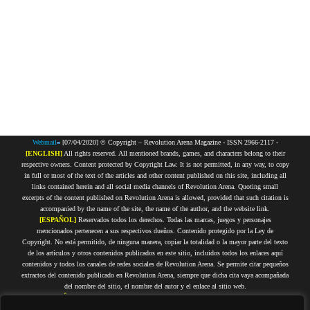
Webmail
[07/04/2020] © Copyright – Revolution Arena Magazine - ISSN 2966-2117 -
[ENGLISH]
All rights reserved. All mentioned brands, games, and characters belong to their
respective owners. Content protected by Copyright Law. It is not permitted, in any way, to copy
in full or most of the text of the articles and other content published on this site, including all
links contained herein and all social media channels of Revolution Arena. Quoting small
excerpts of the content published on Revolution Arena is allowed, provided that such citation is
accompanied by the name of the site, the name of the author, and the website link.
[ESPAÑOL]
Reservados todos los derechos. Todas las marcas, juegos y personajes
mencionados pertenecen a sus respectivos dueños. Contenido protegido por la Ley de
Copyright. No está permitido, de ninguna manera, copiar la totalidad o la mayor parte del texto
de los artículos y otros contenidos publicados en este sitio, incluidos todos los enlaces aquí
contenidos y todos los canales de redes sociales de Revolution Arena. Se permite citar pequeños
extractos del contenido publicado en Revolution Arena, siempre que dicha cita vaya acompañada
del nombre del sitio, el nombre del autor y el enlace al sitio web.
[PORTUGUÊS]
Todos os direitos reservados. Todas as marcas, jogos e personagens citados
pertencem a seus respectivos proprietários. Conteúdo protegido por Direitos Autorais. Não é