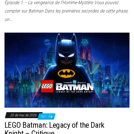
Épisode 1 – La vengeance de l’Homme-Mystère Vous pouvez
compter sur Batman Dans les premières secondes de cette phase,
un…
20 de mai de 2026
Non
LEGO Batman: Legacy of the Dark
Knight – Critique