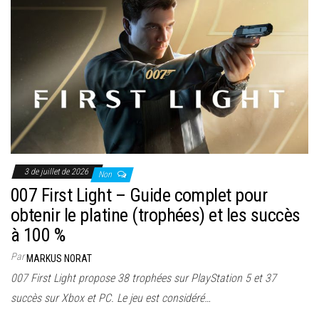
3 de juillet de 2026
Non
007 First Light – Guide complet pour
obtenir le platine (trophées) et les succès
à 100 %
Par
MARKUS NORAT
007 First Light propose 38 trophées sur PlayStation 5 et 37
succès sur Xbox et PC. Le jeu est considéré…