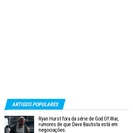
ARTIGOS POPULARES
Ryan Hurst fora da série de God Of War,
rumores de que Dave Bautista está em
negociações.