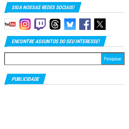
SIGA NOSSAS REDES SOCIAIS!
ENCONTRE ASSUNTOS DO SEU INTERESSE!
Pesquisar
por:
PUBLICIDADE