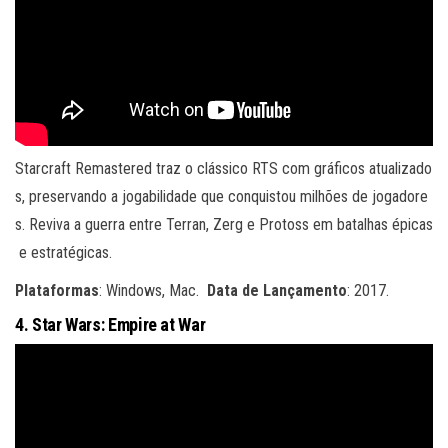
Starcraft Remastered traz o clássico RTS com gráficos atualizado
s, preservando a jogabilidade que conquistou milhões de jogadore
s. Reviva a guerra entre Terran, Zerg e Protoss em batalhas épicas
e estratégicas.
Plataformas
: Windows, Mac.
Data de Lançamento
: 2017.
4. Star Wars: Empire at War