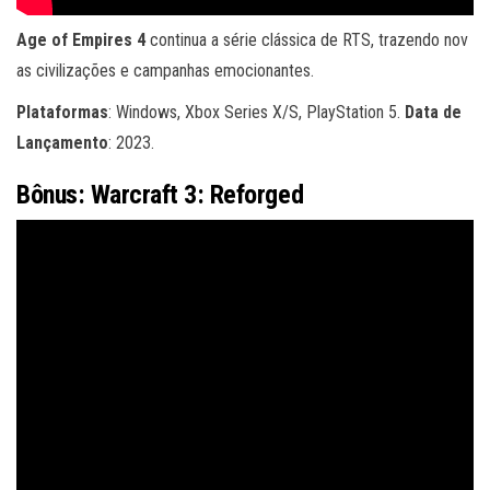
Age of Empires 4
continua a série clássica de RTS, trazendo nov
as civilizações e campanhas emocionantes.
Plataformas
: Windows, Xbox Series X/S, PlayStation 5.
Data de
Lançamento
: 2023.
Bônus: Warcraft 3: Reforged