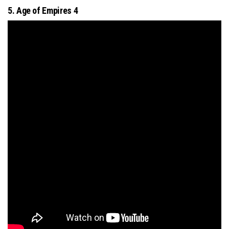
5. Age of Empires 4