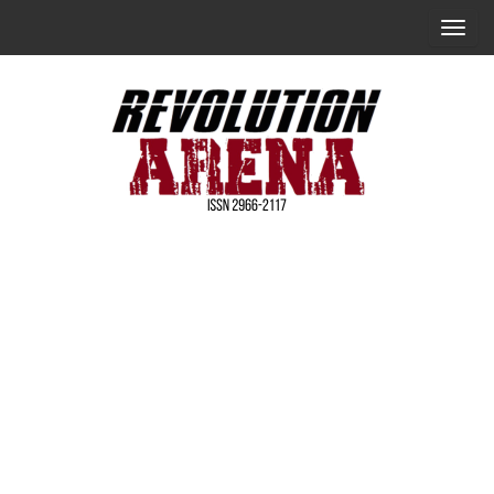
Skip
A
to
l
the
t
content
e
r
n
a
Revolution
r
Arena
n
[Global
a
Full
v
Version]
e
g
a
ç