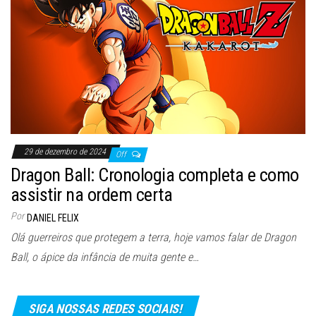
29 de dezembro de 2024
Off
Dragon Ball: Cronologia completa e como
assistir na ordem certa
Por
DANIEL FELIX
Olá guerreiros que protegem a terra, hoje vamos falar de Dragon
Ball, o ápice da infância de muita gente e…
SIGA NOSSAS REDES SOCIAIS!