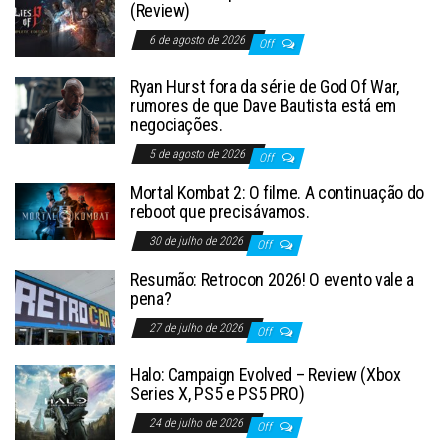
(Review)
6 de agosto de 2026
Off
Ryan Hurst fora da série de God Of War,
rumores de que Dave Bautista está em
negociações.
5 de agosto de 2026
Off
Mortal Kombat 2: O filme. A continuação do
reboot que precisávamos.
30 de julho de 2026
Off
Resumão: Retrocon 2026! O evento vale a
pena?
27 de julho de 2026
Off
Halo: Campaign Evolved – Review (Xbox
Series X, PS5 e PS5 PRO)
24 de julho de 2026
Off