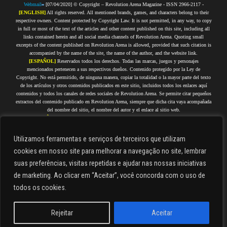
Webmail
[07/04/2020] © Copyright – Revolution Arena Magazine - ISSN 2966-2117 -
[ENGLISH]
All rights reserved. All mentioned brands, games, and characters belong to their
respective owners. Content protected by Copyright Law. It is not permitted, in any way, to copy
in full or most of the text of the articles and other content published on this site, including all
links contained herein and all social media channels of Revolution Arena. Quoting small
excerpts of the content published on Revolution Arena is allowed, provided that such citation is
accompanied by the name of the site, the name of the author, and the website link.
[ESPAÑOL]
Reservados todos los derechos. Todas las marcas, juegos y personajes
mencionados pertenecen a sus respectivos dueños. Contenido protegido por la Ley de
Copyright. No está permitido, de ninguna manera, copiar la totalidad o la mayor parte del texto
de los artículos y otros contenidos publicados en este sitio, incluidos todos los enlaces aquí
contenidos y todos los canales de redes sociales de Revolution Arena. Se permite citar pequeños
extractos del contenido publicado en Revolution Arena, siempre que dicha cita vaya acompañada
del nombre del sitio, el nombre del autor y el enlace al sitio web.
[PORTUGUÊS]
Todos os direitos reservados. Todas as marcas, jogos e personagens citados
pertencem a seus respectivos proprietários. Conteúdo protegido por Direitos Autorais. Não é
permitida, de forma alguma, a cópia integral ou da maior parte do texto dos artigos e demais
Utilizamos ferramentas e serviços de terceiros que utilizam
conteúdos que estejam publicados nesse site, incluindo todos os links aqui contidos e todos os
cookies em nosso site para melhorar a navegação no site, lembrar
canais de redes sociais do Revolution Arena. É permitido citar pequenos trechos do conteúdo
publicado no Revolution Arena, desde que tal citação seja acompanhada do nome do site, nome
suas preferências, visitas repetidas e ajudar nas nossas iniciativas
do autor e link do site.
de marketing. Ao clicar em “Aceitar”, você concorda com o uso de
[FRANÇAIS]
Tous droits réservés. Toutes les marques, jeux et personnages cités appartiennent
à leurs propriétaires respectifs. Contenu protégé par droits d'auteur. Il est strictement interdit de
todos os cookies.
copier en tout ou en grande partie le texte des articles et autres contenus publiés sur ce site, y
compris tous les liens qu'il contient et tous les canaux de réseaux sociaux de Revolution Arena.
Il est permis de citer de courts extraits du contenu publié sur Revolution Arena, à condition que
Rejeitar
Aceitar
cette citation soit accompagnée du nom du site, du nom de l'auteur et du lien du site.
Check out our Privacy Policy. | Consulta nuestra Política de Privacidad. | Confira a nossa
Português