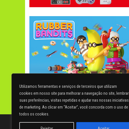
Utilizamos ferramentas e serviços de terceiros que utilizam
cookies em nosso site para melhorar a navegação no site, lembrar
suas preferências, visitas repetidas e ajudar nas nossas iniciativas
Paginação
1
de marketing. Ao clicar em “Aceitar”, você concorda com o uso de
de
todos os cookies.
Webmail
[07/04/2020] © Copyright – Revolution Arena Magazine - ISSN 2966-21
posts
full or most of the text of the articles and other content published on this site, i
Rejeitar
Aceitar