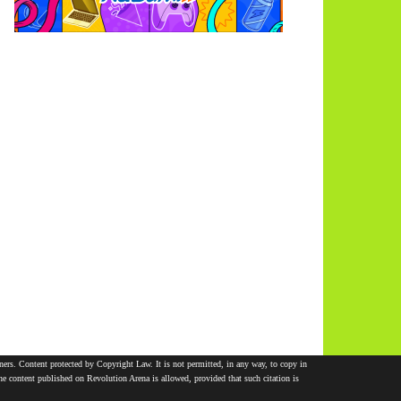
ners. Content protected by Copyright Law. It is not permitted, in any way, to copy in
 the content published on Revolution Arena is allowed, provided that such citation is