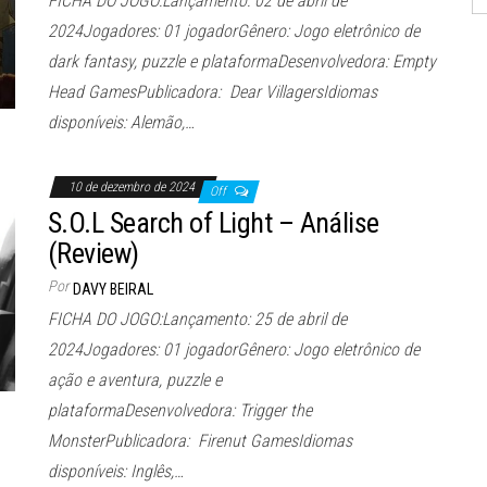
FICHA DO JOGO:Lançamento: 02 de abril de
2024Jogadores: 01 jogadorGênero: Jogo eletrônico de
dark fantasy, puzzle e plataformaDesenvolvedora: Empty
Head GamesPublicadora: Dear VillagersIdiomas
disponíveis: Alemão,…
10 de dezembro de 2024
Off
S.O.L Search of Light – Análise
(Review)
Por
DAVY BEIRAL
FICHA DO JOGO:Lançamento: 25 de abril de
2024Jogadores: 01 jogadorGênero: Jogo eletrônico de
ação e aventura, puzzle e
plataformaDesenvolvedora: Trigger the
MonsterPublicadora: Firenut GamesIdiomas
disponíveis: Inglês,…