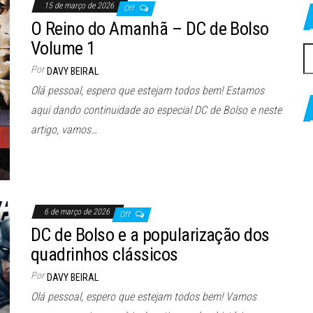
15 de março de 2026
Off
O Reino do Amanhã – DC de Bolso
Volume 1
P
Por
po
DAVY BEIRAL
Olá pessoal, espero que estejam todos bem! Estamos
aqui dando continuidade ao especial DC de Bolso e neste
artigo, vamos…
6 de março de 2026
Off
DC de Bolso e a popularização dos
quadrinhos clássicos
Por
DAVY BEIRAL
Olá pessoal, espero que estejam todos bem! Vamos