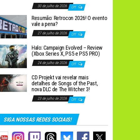
30 de julho de 2026
Off
Resumão: Retrocon 2026! O evento
vale a pena?
27 de julho de 2026
Off
Halo: Campaign Evolved – Review
(Xbox Series X, PS5 e PS5 PRO)
24 de julho de 2026
Off
CD Projekt vai revelar mais
detalhes de Songs of the Past,
nova DLC de The Witcher 3!
23 de julho de 2026
Off
SIGA NOSSAS REDES SOCIAIS!