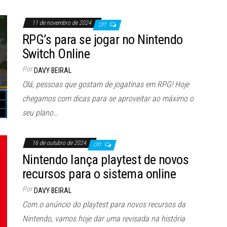
11 de novembro de 2024
Off
RPG’s para se jogar no Nintendo
Switch Online
Por
DAVY BEIRAL
Olá, pessoas que gostam de jogatinas em RPG! Hoje
chegamos com dicas para se aproveitar ao máximo o
seu plano…
16 de outubro de 2024
Off
Nintendo lança playtest de novos
recursos para o sistema online
Por
DAVY BEIRAL
Com o anúncio do playtest para novos recursos da
Nintendo, vamos hoje dar uma revisada na história