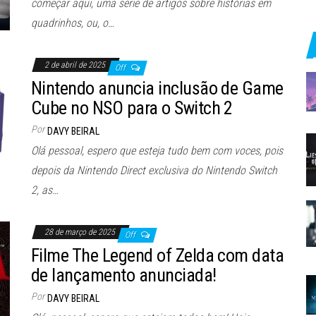
começar aqui, uma série de artigos sobre histórias em
quadrinhos, ou, o…
2 de abril de 2025
Off
Nintendo anuncia inclusão de Game
Cube no NSO para o Switch 2
Por
DAVY BEIRAL
Olá pessoal, espero que esteja tudo bem com voces, pois
depois da Nintendo Direct exclusiva do Nintendo Switch
2, as…
28 de março de 2025
Off
Filme The Legend of Zelda com data
de lançamento anunciada!
Por
DAVY BEIRAL