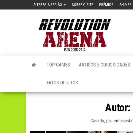
Skip
ALTERAR A REGIÃO
SOBRE O SITE
PRÊMIOS
ANIMES
to
the
Revol
content
Aren
[Glob
Full
Versi
TOP GAMES
ARTIGOS E CURIOSIDADES
FATOS OCULTOS
Autor:
Casado, pai, entusiasta