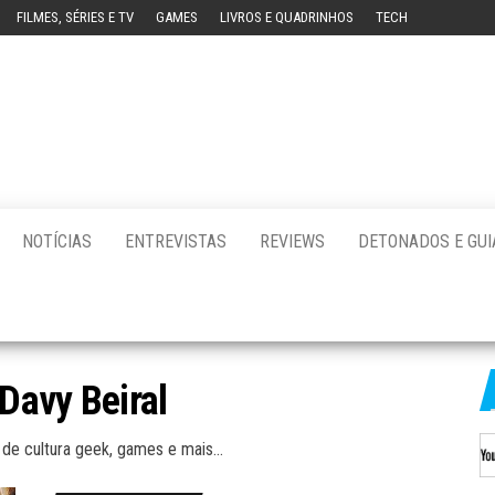
FILMES, SÉRIES E TV
GAMES
LIVROS E QUADRINHOS
TECH
ution
a
al
on]
NOTÍCIAS
ENTREVISTAS
REVIEWS
DETONADOS E GUI
Davy Beiral
 de cultura geek, games e mais...