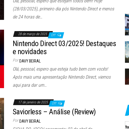
Olá, pessoal, espero que estejam todos bem! Hoje
(28/03/2025), primeiro dia pós Nintendo Direct e menos
de 24 horas de…
28 de março de 2025
Off
Nintendo Direct 03/2025! Destaques
e novidades
Por
DAVY BEIRAL
Olá, pessoal, espero que esteja tudo bem com vocês!
Após mais uma apresentação Nintendo Direct, viemos
aqui para dar um…
17 de janeiro de 2025
Off
Saviorless – Análise (Review)
Por
DAVY BEIRAL