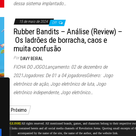
dessa sistema implantado…
15 de maio de 2024
Off
Rubber Bandits – Análise (Review) –
Os ladrões de borracha, caos e
muita confusão
Por
DAVY BEIRAL
FICHA DO JOGO:Lançamento: 02 de dezembro de
2021Jogadores: De 01 a 04 jogadoresGênero: Jogo
eletrônico de ação, Jogo eletrônico de luta, Jogo
eletrônico independente, Jogo eletrônico…
2
Próximo
17 -
[ENGLISH]
All rights reserved. All mentioned brands, games, and characters belong to their respective ow
ncluding all links contained herein and all social media channels of Revolution Arena. Quoting small excerpts of
accompanied by the name of the site, the name of the author, and the website link.