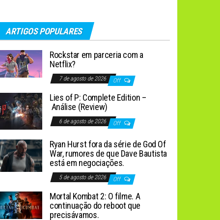
ARTIGOS POPULARES
Rockstar em parceria com a
Netflix?
7 de agosto de 2026
Off
Lies of P: Complete Edition –
Análise (Review)
6 de agosto de 2026
Off
Ryan Hurst fora da série de God Of
War, rumores de que Dave Bautista
está em negociações.
5 de agosto de 2026
Off
Mortal Kombat 2: O filme. A
continuação do reboot que
precisávamos.