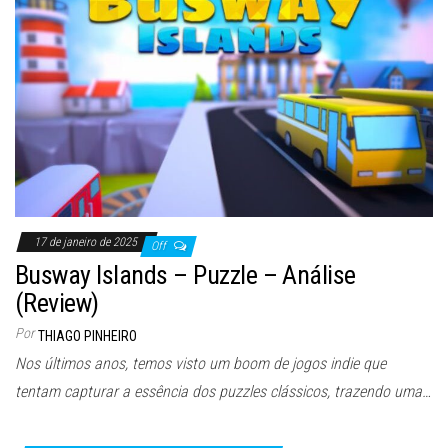
17 de janeiro de 2025
Off
Busway Islands – Puzzle – Análise
(Review)
Por
THIAGO PINHEIRO
Nos últimos anos, temos visto um boom de jogos indie que
tentam capturar a essência dos puzzles clássicos, trazendo uma…