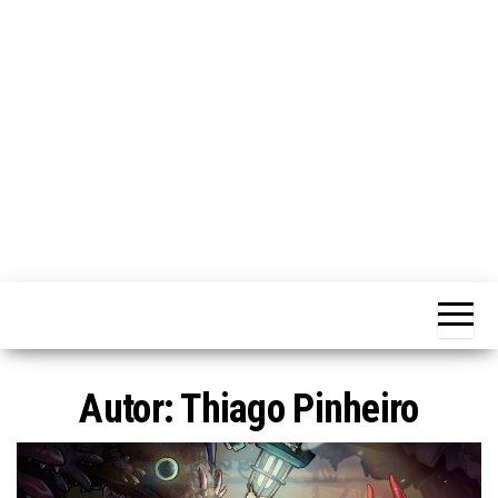
ã
o
Autor:
Thiago Pinheiro