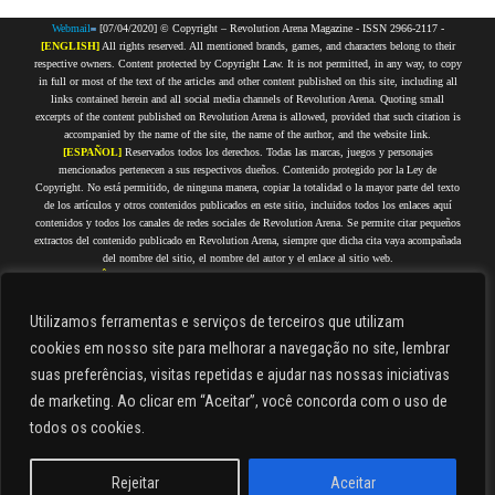
Webmail
[07/04/2020] © Copyright – Revolution Arena Magazine - ISSN 2966-2117 -
[ENGLISH]
All rights reserved. All mentioned brands, games, and characters belong to their
respective owners. Content protected by Copyright Law. It is not permitted, in any way, to copy
in full or most of the text of the articles and other content published on this site, including all
links contained herein and all social media channels of Revolution Arena. Quoting small
excerpts of the content published on Revolution Arena is allowed, provided that such citation is
accompanied by the name of the site, the name of the author, and the website link.
[ESPAÑOL]
Reservados todos los derechos. Todas las marcas, juegos y personajes
mencionados pertenecen a sus respectivos dueños. Contenido protegido por la Ley de
Copyright. No está permitido, de ninguna manera, copiar la totalidad o la mayor parte del texto
de los artículos y otros contenidos publicados en este sitio, incluidos todos los enlaces aquí
contenidos y todos los canales de redes sociales de Revolution Arena. Se permite citar pequeños
extractos del contenido publicado en Revolution Arena, siempre que dicha cita vaya acompañada
del nombre del sitio, el nombre del autor y el enlace al sitio web.
[PORTUGUÊS]
Todos os direitos reservados. Todas as marcas, jogos e personagens citados
pertencem a seus respectivos proprietários. Conteúdo protegido por Direitos Autorais. Não é
permitida, de forma alguma, a cópia integral ou da maior parte do texto dos artigos e demais
Utilizamos ferramentas e serviços de terceiros que utilizam
conteúdos que estejam publicados nesse site, incluindo todos os links aqui contidos e todos os
cookies em nosso site para melhorar a navegação no site, lembrar
canais de redes sociais do Revolution Arena. É permitido citar pequenos trechos do conteúdo
publicado no Revolution Arena, desde que tal citação seja acompanhada do nome do site, nome
suas preferências, visitas repetidas e ajudar nas nossas iniciativas
do autor e link do site.
de marketing. Ao clicar em “Aceitar”, você concorda com o uso de
[FRANÇAIS]
Tous droits réservés. Toutes les marques, jeux et personnages cités appartiennent
à leurs propriétaires respectifs. Contenu protégé par droits d'auteur. Il est strictement interdit de
todos os cookies.
copier en tout ou en grande partie le texte des articles et autres contenus publiés sur ce site, y
compris tous les liens qu'il contient et tous les canaux de réseaux sociaux de Revolution Arena.
Il est permis de citer de courts extraits du contenu publié sur Revolution Arena, à condition que
Rejeitar
Aceitar
cette citation soit accompagnée du nom du site, du nom de l'auteur et du lien du site.