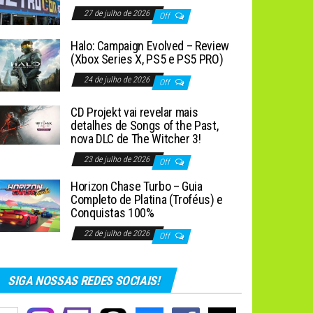
27 de julho de 2026
Off
Halo: Campaign Evolved – Review
(Xbox Series X, PS5 e PS5 PRO)
24 de julho de 2026
Off
CD Projekt vai revelar mais
detalhes de Songs of the Past,
nova DLC de The Witcher 3!
23 de julho de 2026
Off
Horizon Chase Turbo – Guia
Completo de Platina (Troféus) e
Conquistas 100%
22 de julho de 2026
Off
SIGA NOSSAS REDES SOCIAIS!