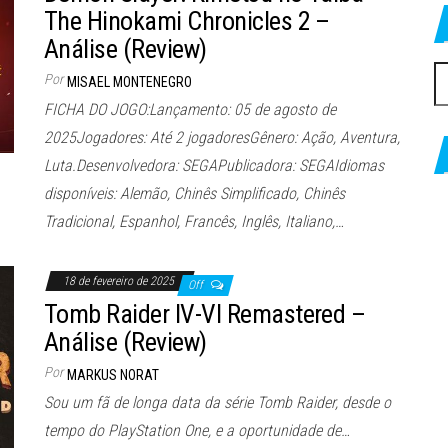
The Hinokami Chronicles 2 –
Análise (Review)
P
Por
MISAEL MONTENEGRO
po
FICHA DO JOGO:Lançamento: 05 de agosto de
2025Jogadores: Até 2 jogadoresGênero: Ação, Aventura,
Luta.Desenvolvedora: SEGAPublicadora: SEGAIdiomas
disponíveis: Alemão, Chinês Simplificado, Chinês
Tradicional, Espanhol, Francês, Inglês, Italiano,…
18 de fevereiro de 2025
Off
Tomb Raider IV-VI Remastered –
Análise (Review)
Por
MARKUS NORAT
Sou um fã de longa data da série Tomb Raider, desde o
tempo do PlayStation One, e a oportunidade de…