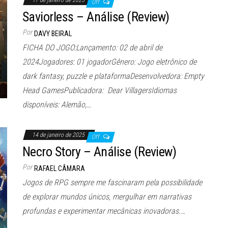
17 de janeiro de 2025
Off
Saviorless – Análise (Review)
Por
DAVY BEIRAL
FICHA DO JOGO:Lançamento: 02 de abril de
2024Jogadores: 01 jogadorGênero: Jogo eletrônico de
dark fantasy, puzzle e plataformaDesenvolvedora: Empty
Head GamesPublicadora: Dear VillagersIdiomas
disponíveis: Alemão,…
14 de janeiro de 2025
Off
Necro Story – Análise (Review)
Por
RAFAEL CÂMARA
Jogos de RPG sempre me fascinaram pela possibilidade
de explorar mundos únicos, mergulhar em narrativas
profundas e experimentar mecânicas inovadoras.…