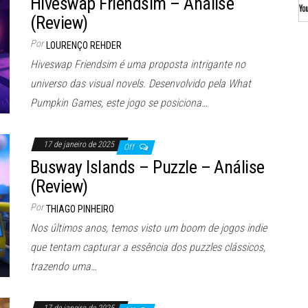
Hiveswap Friendsim – Análise
(Review)
Por
LOURENÇO REHDER
Hiveswap Friendsim é uma proposta intrigante no
universo das visual novels. Desenvolvido pela What
Pumpkin Games, este jogo se posiciona…
17 de janeiro de 2025
Off
Busway Islands – Puzzle – Análise
(Review)
Por
THIAGO PINHEIRO
Nos últimos anos, temos visto um boom de jogos indie
que tentam capturar a essência dos puzzles clássicos,
trazendo uma…