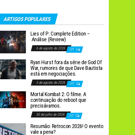
ARTIGOS POPULARES
Lies of P: Complete Edition –
Análise (Review)
6 de agosto de 2026
Off
Ryan Hurst fora da série de God Of
War, rumores de que Dave Bautista
está em negociações.
5 de agosto de 2026
Off
Mortal Kombat 2: O filme. A
continuação do reboot que
precisávamos.
30 de julho de 2026
Off
Resumão: Retrocon 2026! O evento
vale a pena?