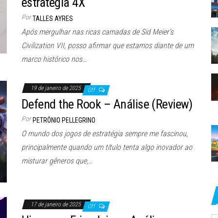
estratégia 4X
Por
TALLES AYRES
Após mergulhar nas ricas camadas de Sid Meier’s
Civilization VII, posso afirmar que estamos diante de um
marco histórico nos…
19 de janeiro de 2025
Off
Defend the Rook – Análise (Review)
Por
PETRÔNIO PELLEGRINO
O mundo dos jogos de estratégia sempre me fascinou,
principalmente quando um título tenta algo inovador ao
misturar gêneros que,…
17 de janeiro de 2025
Off