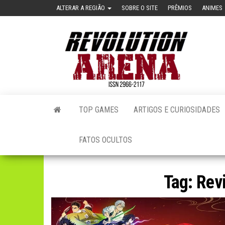
Skip
ALTERAR A REGIÃO
SOBRE O SITE
PRÊMIOS
ANIMES
to
the
Revol
content
Aren
[Glob
Full
Versi
TOP GAMES
ARTIGOS E CURIOSIDADES
FATOS OCULTOS
Tag:
Rev