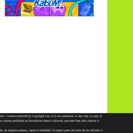
ners. Content protected by Copyright Law. It is not permitted, in any way, to copy in
 the content published on Revolution Arena is allowed, provided that such citation is
 de ninguna manera, copiar la totalidad o la mayor parte del texto de los artículos y