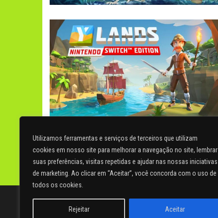
Utilizamos ferramentas e serviços de terceiros que utilizam
cookies em nosso site para melhorar a navegação no site, lembrar
suas preferências, visitas repetidas e ajudar nas nossas iniciativas
Paginação
1
2
de marketing. Ao clicar em “Aceitar”, você concorda com o uso de
de
todos os cookies.
Webmail
[07/04/2020] © Copyright – Revolution Arena Magazine - ISSN 2966-21
posts
full or most of the text of the articles and other content published on this site, i
Rejeitar
Aceitar
[ESPAÑOL]
Reservados todos los derechos. Todas las marcas, juegos y personajes me