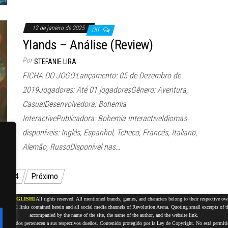
12 de janeiro de 2025
Off
Ylands – Análise (Review)
Por
STEFANIE LIRA
FICHA DO JOGO:Lançamento: 05 de Dezembro de
2019Jogadores: Até 01 jogadoresGênero: Aventura,
CasualDesenvolvedora: Bohemia
InteractivePublicadora: Bohemia InteractiveIdiomas
disponíveis: Inglês, Espanhol, Tcheco, Francês, Italiano,
Alemão, RussoDisponível nas…
…
24
Próximo
17 -
[ENGLISH]
All rights reserved. All mentioned brands, games, and characters belong to their respective ow
ncluding all links contained herein and all social media channels of Revolution Arena. Quoting small excerpts of
accompanied by the name of the site, the name of the author, and the website link.
ncionados pertenecen a sus respectivos dueños. Contenido protegido por la Ley de Copyright. No está permitido,