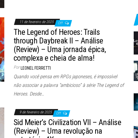
11 de fevereiro de 2025
Off
The Legend of Heroes: Trails
through Daybreak II – Análise
(Review) – Uma jornada épica,
complexa e cheia de alma!
Por
LEONEL FERRETTI
Quando você pensa em RPGs japoneses, é impossível
não associar a palavra “ambicioso” à série The Legend of
Heroes. Desde…
9 de fevereiro de 2025
Off
Sid Meier’s Civilization VII – Análise
(Review) – Uma revolução na