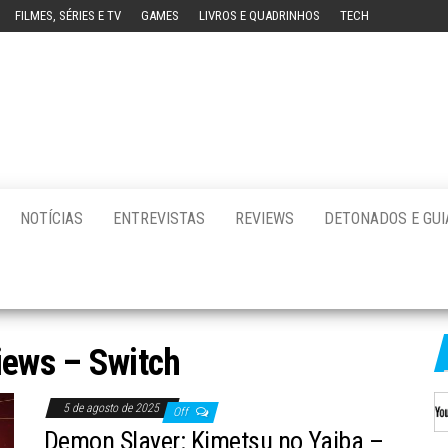
FILMES, SÉRIES E TV
GAMES
LIVROS E QUADRINHOS
TECH
ution
a
al
on]
NOTÍCIAS
ENTREVISTAS
REVIEWS
DETONADOS E GUI
iews – Switch
5 de agosto de 2025
Off
Demon Slayer: Kimetsu no Yaiba –