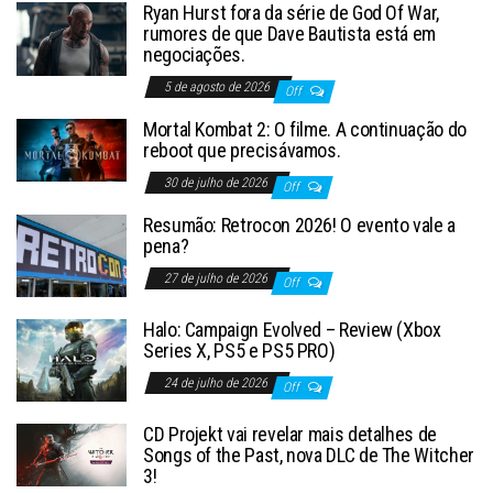
Ryan Hurst fora da série de God Of War,
rumores de que Dave Bautista está em
negociações.
5 de agosto de 2026
Off
Mortal Kombat 2: O filme. A continuação do
reboot que precisávamos.
30 de julho de 2026
Off
Resumão: Retrocon 2026! O evento vale a
pena?
27 de julho de 2026
Off
Halo: Campaign Evolved – Review (Xbox
Series X, PS5 e PS5 PRO)
24 de julho de 2026
Off
CD Projekt vai revelar mais detalhes de
Songs of the Past, nova DLC de The Witcher
3!