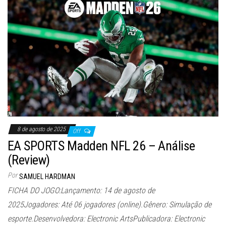
8 de agosto de 2025
Off
EA SPORTS Madden NFL 26 – Análise
(Review)
Por
SAMUEL HARDMAN
FICHA DO JOGO:Lançamento: 14 de agosto de
2025Jogadores: Até 06 jogadores (online).Gênero: Simulação de
esporte.Desenvolvedora: Electronic ArtsPublicadora: Electronic