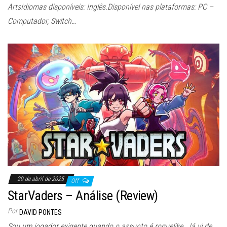
ArtsIdiomas disponíveis: Inglês.Disponível nas plataformas: PC –
Computador, Switch…
29 de abril de 2025
Off
StarVaders – Análise (Review)
Por
DAVID PONTES
Sou um jogador exigente quando o assunto é roguelike. Já vi de