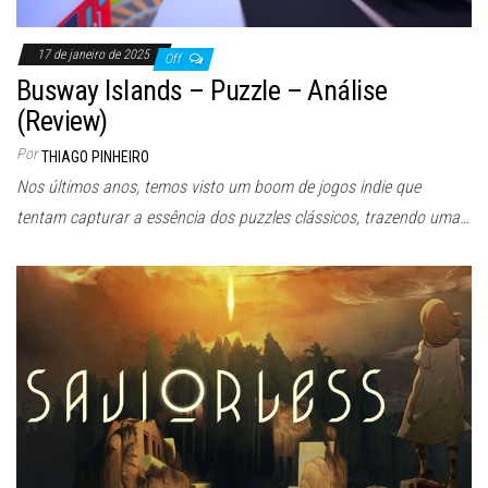
17 de janeiro de 2025
Off
Busway Islands – Puzzle – Análise
(Review)
Por
THIAGO PINHEIRO
Nos últimos anos, temos visto um boom de jogos indie que
tentam capturar a essência dos puzzles clássicos, trazendo uma…