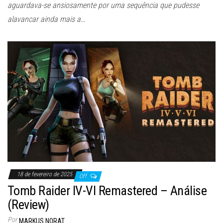
aguardava-se ansiosamente por uma sequência que pudesse
alavancar ainda mais a…
18 de fevereiro de 2025
Off
Tomb Raider IV-VI Remastered – Análise
(Review)
Por
MARKUS NORAT