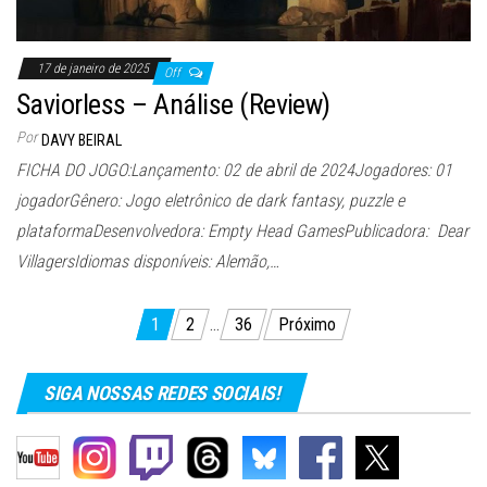
17 de janeiro de 2025
Off
Saviorless – Análise (Review)
Por
DAVY BEIRAL
FICHA DO JOGO:Lançamento: 02 de abril de 2024Jogadores: 01
jogadorGênero: Jogo eletrônico de dark fantasy, puzzle e
plataformaDesenvolvedora: Empty Head GamesPublicadora: Dear
VillagersIdiomas disponíveis: Alemão,…
Paginação
1
2
…
36
Próximo
de
posts
SIGA NOSSAS REDES SOCIAIS!