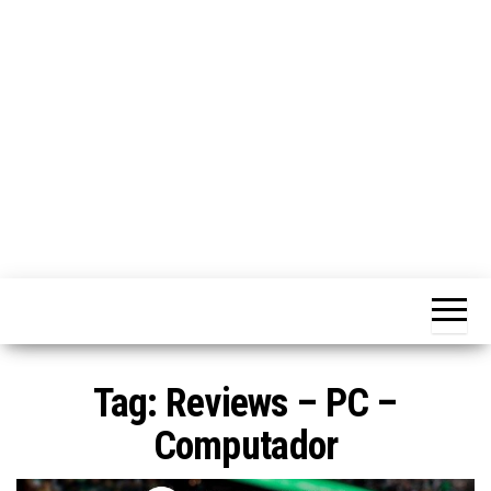
ã
o
Tag:
Reviews – PC –
Computador