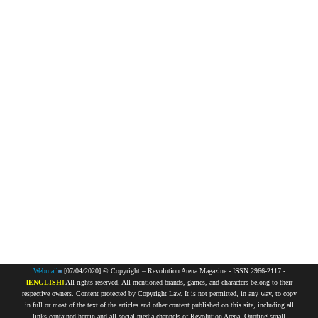
Webmail
[07/04/2020] © Copyright – Revolution Arena Magazine - ISSN 2966-2117 -
[ENGLISH]
All rights reserved. All mentioned brands, games, and characters belong to their
respective owners. Content protected by Copyright Law. It is not permitted, in any way, to copy
in full or most of the text of the articles and other content published on this site, including all
links contained herein and all social media channels of Revolution Arena. Quoting small