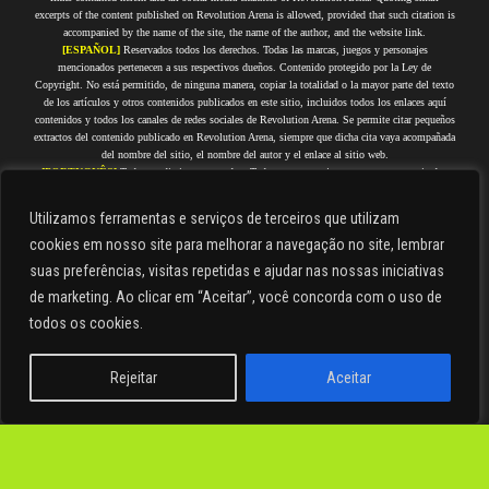
excerpts of the content published on Revolution Arena is allowed, provided that such citation is
accompanied by the name of the site, the name of the author, and the website link.
[ESPAÑOL]
Reservados todos los derechos. Todas las marcas, juegos y personajes
mencionados pertenecen a sus respectivos dueños. Contenido protegido por la Ley de
Copyright. No está permitido, de ninguna manera, copiar la totalidad o la mayor parte del texto
de los artículos y otros contenidos publicados en este sitio, incluidos todos los enlaces aquí
contenidos y todos los canales de redes sociales de Revolution Arena. Se permite citar pequeños
extractos del contenido publicado en Revolution Arena, siempre que dicha cita vaya acompañada
del nombre del sitio, el nombre del autor y el enlace al sitio web.
[PORTUGUÊS]
Todos os direitos reservados. Todas as marcas, jogos e personagens citados
pertencem a seus respectivos proprietários. Conteúdo protegido por Direitos Autorais. Não é
permitida, de forma alguma, a cópia integral ou da maior parte do texto dos artigos e demais
Utilizamos ferramentas e serviços de terceiros que utilizam
conteúdos que estejam publicados nesse site, incluindo todos os links aqui contidos e todos os
canais de redes sociais do Revolution Arena. É permitido citar pequenos trechos do conteúdo
cookies em nosso site para melhorar a navegação no site, lembrar
publicado no Revolution Arena, desde que tal citação seja acompanhada do nome do site, nome
suas preferências, visitas repetidas e ajudar nas nossas iniciativas
do autor e link do site.
[FRANÇAIS]
Tous droits réservés. Toutes les marques, jeux et personnages cités appartiennent
de marketing. Ao clicar em “Aceitar”, você concorda com o uso de
à leurs propriétaires respectifs. Contenu protégé par droits d'auteur. Il est strictement interdit de
todos os cookies.
copier en tout ou en grande partie le texte des articles et autres contenus publiés sur ce site, y
compris tous les liens qu'il contient et tous les canaux de réseaux sociaux de Revolution Arena.
Il est permis de citer de courts extraits du contenu publié sur Revolution Arena, à condition que
Rejeitar
Aceitar
cette citation soit accompagnée du nom du site, du nom de l'auteur et du lien du site.
Check out our Privacy Policy. | Consulta nuestra Política de Privacidad. | Confira a nossa
Português
Política de Privacidade. | Consultez notre politique de confidentialité.