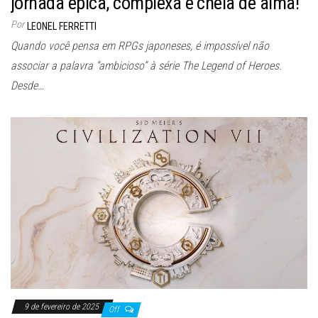
jornada épica, complexa e cheia de alma!
Por
LEONEL FERRETTI
Quando você pensa em RPGs japoneses, é impossível não
associar a palavra “ambicioso” à série The Legend of Heroes.
Desde…
9 de fevereiro de 2025
Off